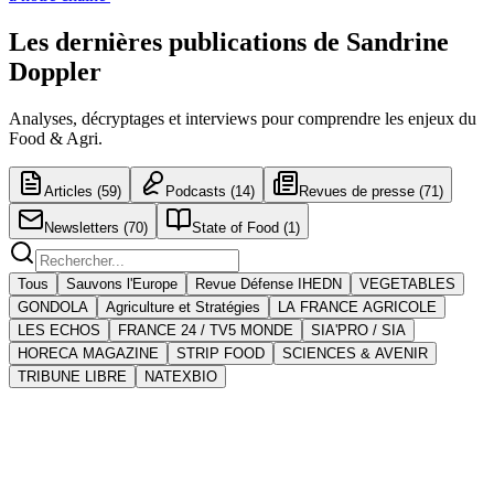
Les dernières publications de Sandrine
Doppler
Analyses, décryptages et interviews pour comprendre les enjeux du
Food & Agri.
Articles
(
59
)
Podcasts
(
14
)
Revues de presse
(
71
)
Newsletters
(
70
)
State of Food
(
1
)
Tous
Sauvons l'Europe
Revue Défense IHEDN
VEGETABLES
GONDOLA
Agriculture et Stratégies
LA FRANCE AGRICOLE
LES ECHOS
FRANCE 24 / TV5 MONDE
SIA'PRO / SIA
HORECA MAGAZINE
STRIP FOOD
SCIENCES & AVENIR
TRIBUNE LIBRE
NATEXBIO