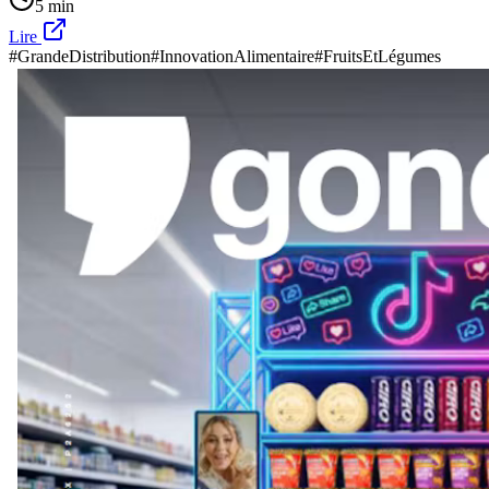
5 min
Lire
#GrandeDistribution
#InnovationAlimentaire
#FruitsEtLégumes