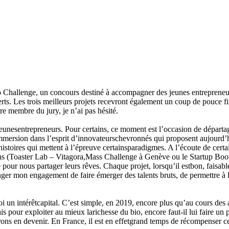
o Challenge, un concours destiné à accompagner des jeunes entrepreneurs
rts. Les trois meilleurs projets recevront également un coup de pouce fin
re membre du jury, je n’ai pas hésité.
unesentrepreneurs. Pour certains, ce moment est l’occasion de départag
rsion dans l’esprit d’innovateurschevronnés qui proposent aujourd’hui l
histoires qui mettent à l’épreuve certainsparadigmes. A l’écoute de cer
ns (Toaster Lab – Vitagora,Mass Challenge à Genève ou le Startup Bo
e pour nous partager leurs rêves. Chaque projet, lorsqu’il estbon, faisa
olonger mon engagement de faire émerger des talents bruts, de permettre à 
oi un intérêtcapital. C’est simple, en 2019, encore plus qu’au cours des 
pour exploiter au mieux larichesse du bio, encore faut-il lui faire un p
patrons en devenir. En France, il est en effetgrand temps de récompenser c