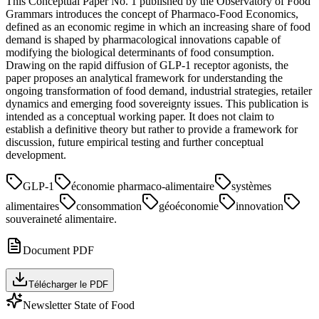
This Conceptual Paper No. 1 published by the Observatory of Food
Grammars introduces the concept of Pharmaco-Food Economics,
defined as an economic regime in which an increasing share of food
demand is shaped by pharmacological innovations capable of
modifying the biological determinants of food consumption.
Drawing on the rapid diffusion of GLP-1 receptor agonists, the
paper proposes an analytical framework for understanding the
ongoing transformation of food demand, industrial strategies, retailer
dynamics and emerging food sovereignty issues. This publication is
intended as a conceptual working paper. It does not claim to
establish a definitive theory but rather to provide a framework for
discussion, future empirical testing and further conceptual
development.
GLP-1
économie pharmaco-alimentaire
systèmes
alimentaires
consommation
géoéconomie
innovation
souveraineté alimentaire.
Document PDF
Télécharger le PDF
Newsletter State of Food